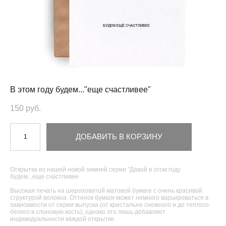
В этом году будем..."еще счастливее"
150 pуб.
ДОБАВИТЬ В КОРЗИНУ
Открытка из нашей новой зимней серии "Давай в этом году
будем...еще счастливее
Высокая печать на шероховатой матовой бумаге с очень красивой
структурой волокна. Оттенок бумаги может немного варьироваться в
зависимости от серии выпуска (от кристально снежного и до теплого
белого в слоновую кость), однако это лишь добавляет
индивидуальности каждой открытке.