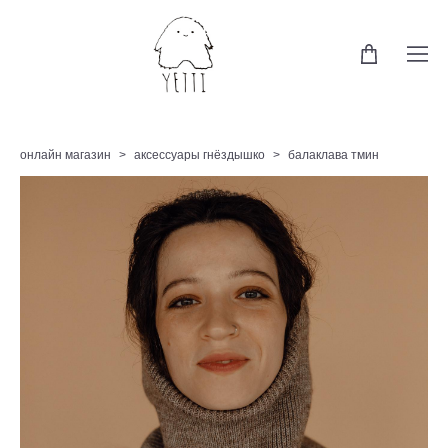
онлайн магазин
>
аксессуары гнёздышко
>
балаклава тмин