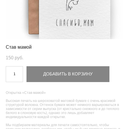
Став мамой
150 pуб.
ДОБАВИТЬ В КОРЗИНУ
Открытка «Став мамой»
Высокая печать на шероховатой матовой бумаге с очень красивой
структурой волокна. Оттенок бумаги может немного варьироваться в
зависимости от серии выпуска (от кристально снежного и до теплого
белого в слоновую кость), однако это лишь добавляет
индивидуальности каждой открытке.
Мы подбираем материалы для печати самостоятельно, чтобы
открытки получались особенными, чтобы их было приятно держать в