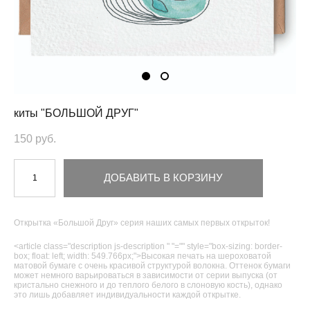
киты "БОЛЬШОЙ ДРУГ"
150 pуб.
ДОБАВИТЬ В КОРЗИНУ
Открытка «Большой Друг» серия наших самых первых открыток!
<article class="description js-description " "="" style="box-sizing: border-
box; float: left; width: 549.766px;">Высокая печать на шероховатой
матовой бумаге с очень красивой структурой волокна. Оттенок бумаги
может немного варьироваться в зависимости от серии выпуска (от
кристально снежного и до теплого белого в слоновую кость), однако
это лишь добавляет индивидуальности каждой открытке.