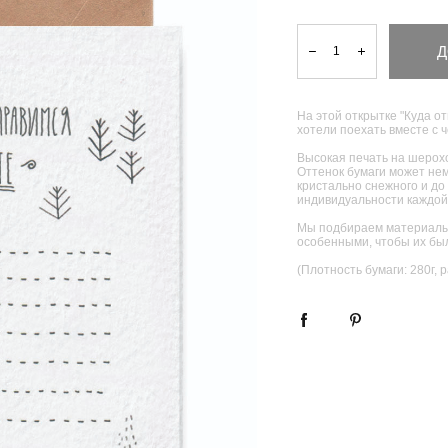
Д
На этой открытке "Куда от
хотели поехать вместе с 
Высокая печать на шерохо
Оттенок бумаги может нем
кристально снежного и до 
индивидуальности каждой
Мы подбираем материалы 
особенными, чтобы их был
(Плотность бумаги: 280г, 