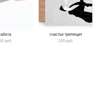
Забота
счастье трепещет
50 pуб.
150 pуб.