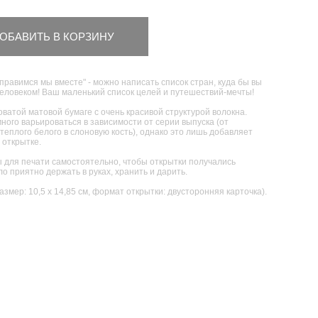
ОБАВИТЬ В КОРЗИНУ
правимся мы вместе" - можно написать список стран, куда бы вы
человеком! Ваш маленький список целей и путешествий-мечты!
ватой матовой бумаге с очень красивой структурой волокна.
ного варьироваться в зависимости от серии выпуска (от
теплого белого в слоновую кость), однако это лишь добавляет
 открытке.
для печати самостоятельно, чтобы открытки получались
о приятно держать в руках, хранить и дарить.
размер: 10,5 х 14,85 см, формат открытки: двусторонняя карточка).