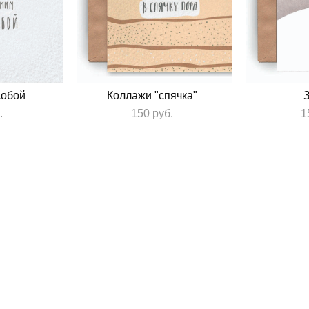
собой
Коллажи "спячка"
.
150 pуб.
1