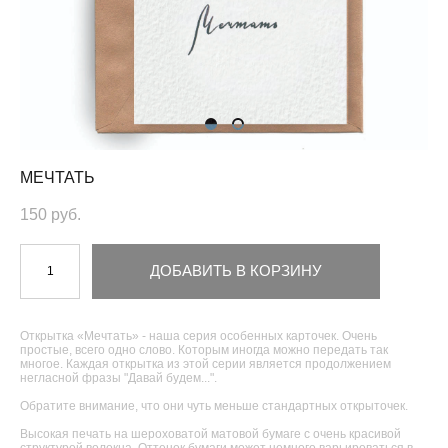
МЕЧТАТЬ
150 pуб.
ДОБАВИТЬ В КОРЗИНУ
Открытка «Мечтать» - наша серия особенных карточек. Очень
простые, всего одно слово. Которым иногда можно передать так
многое. Каждая открытка из этой серии является продолжением
негласной фразы "Давай будем...".
Обратите внимание, что они чуть меньше стандартных открыточек.
Высокая печать на шероховатой матовой бумаге с очень красивой
структурой волокна. Оттенок бумаги может немного варьироваться в