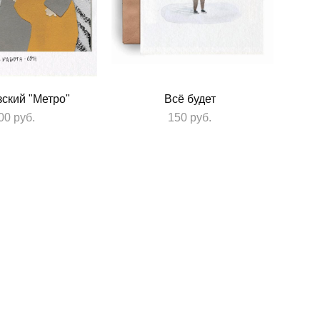
ский "Метро"
Всё будет
00 pуб.
150 pуб.