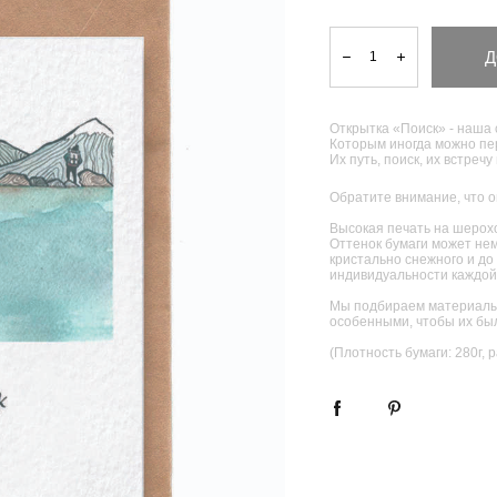
Д
Открытка «Поиск» - наша 
Которым иногда можно пер
Их путь, поиск, их встречу
Обратите внимание, что о
Высокая печать на шерохо
Оттенок бумаги может нем
кристально снежного и до 
индивидуальности каждой
Мы подбираем материалы 
особенными, чтобы их был
(Плотность бумаги: 280г, 