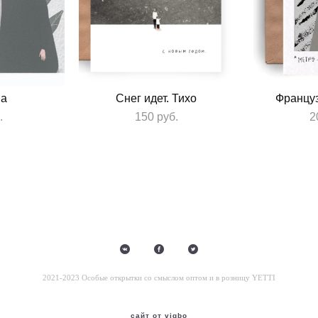
ша
Снег идет. Тихо
Француз
.
150 pуб.
2
2021-2023 Особые открытки со смыслом оптом и в розницу YETTI
сайт от vigbo