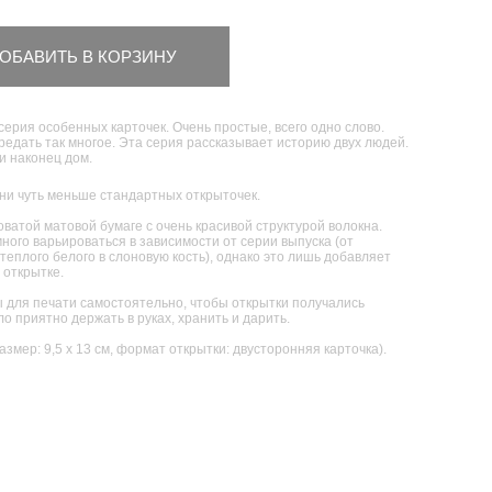
ОБАВИТЬ В КОРЗИНУ
серия особенных карточек. Очень простые, всего одно слово.
едать так многое. Эта серия рассказывает историю двух людей.
 и наконец дом.
ни чуть меньше стандартных открыточек.
ватой матовой бумаге с очень красивой структурой волокна.
ного варьироваться в зависимости от серии выпуска (от
теплого белого в слоновую кость), однако это лишь добавляет
 открытке.
для печати самостоятельно, чтобы открытки получались
о приятно держать в руках, хранить и дарить.
размер: 9,5 х 13 см, формат открытки: двусторонняя карточка).