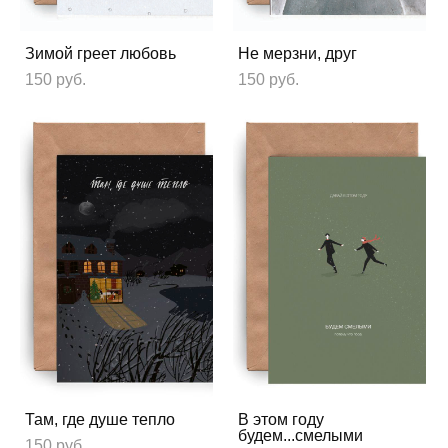
Зимой греет любовь
Не мерзни, друг
150 pуб.
150 pуб.
Там, где душе тепло
В этом году
будем...смелыми
150 pуб.