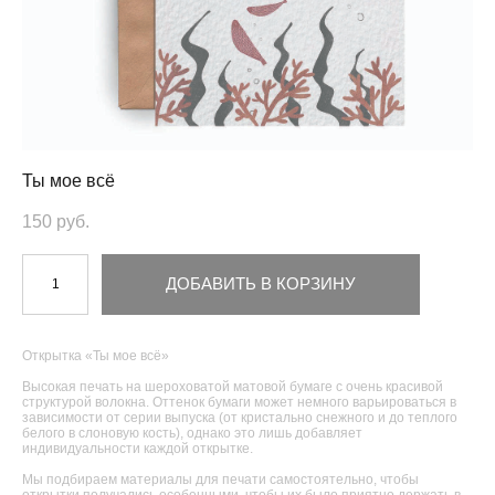
Ты мое всё
150 pуб.
ДОБАВИТЬ В КОРЗИНУ
Открытка «Ты мое всё»
Высокая печать на шероховатой матовой бумаге с очень красивой
структурой волокна. Оттенок бумаги может немного варьироваться в
зависимости от серии выпуска (от кристально снежного и до теплого
белого в слоновую кость), однако это лишь добавляет
индивидуальности каждой открытке.
Мы подбираем материалы для печати самостоятельно, чтобы
открытки получались особенными, чтобы их было приятно держать в