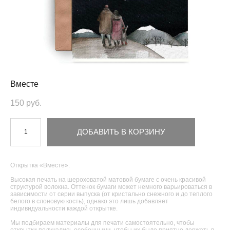
Вместе
150 pуб.
ДОБАВИТЬ В КОРЗИНУ
Открытка «Вместе».
Высокая печать на шероховатой матовой бумаге с очень красивой
структурой волокна. Оттенок бумаги может немного варьироваться в
зависимости от серии выпуска (от кристально снежного и до теплого
белого в слоновую кость), однако это лишь добавляет
индивидуальности каждой открытке.
Мы подбираем материалы для печати самостоятельно, чтобы
открытки получались особенными, чтобы их было приятно держать в